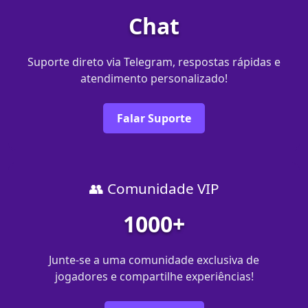
Chat
Suporte direto via Telegram, respostas rápidas e
atendimento personalizado!
Falar Suporte
👥 Comunidade VIP
1000+
Junte-se a uma comunidade exclusiva de
jogadores e compartilhe experiências!