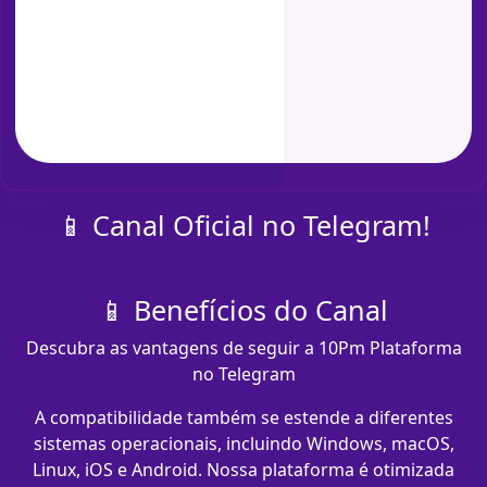
📱 Canal Oficial no Telegram!
📱 Benefícios do Canal
Descubra as vantagens de seguir a 10Pm Plataforma
no Telegram
A compatibilidade também se estende a diferentes
sistemas operacionais, incluindo Windows, macOS,
Linux, iOS e Android. Nossa plataforma é otimizada