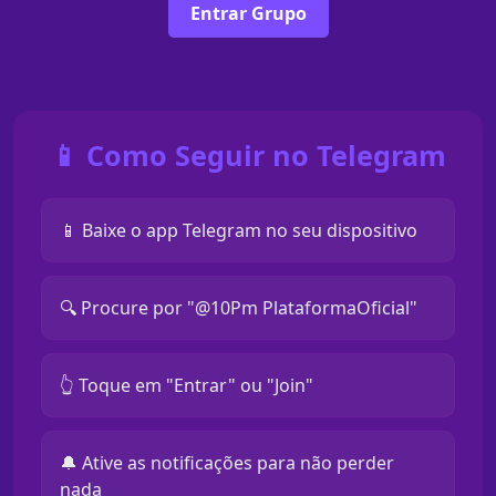
Entrar Grupo
📱 Como Seguir no Telegram
📱 Baixe o app Telegram no seu dispositivo
🔍 Procure por "@10Pm PlataformaOficial"
👆 Toque em "Entrar" ou "Join"
🔔 Ative as notificações para não perder
nada