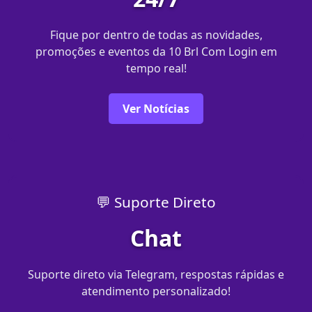
Fique por dentro de todas as novidades,
promoções e eventos da 10 Brl Com Login em
tempo real!
Ver Notícias
💬 Suporte Direto
Chat
Suporte direto via Telegram, respostas rápidas e
atendimento personalizado!