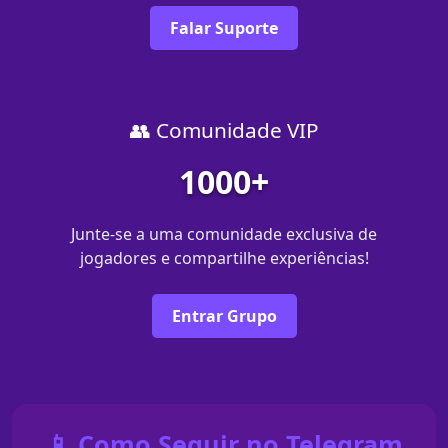
Falar Suporte
👥 Comunidade VIP
1000+
Junte-se a uma comunidade exclusiva de
jogadores e compartilhe experiências!
Entrar Grupo
📱 Como Seguir no Telegram