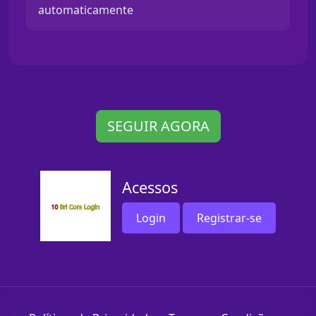
automaticamente
SEGUIR AGORA
Acessos
Login
Registrar-se