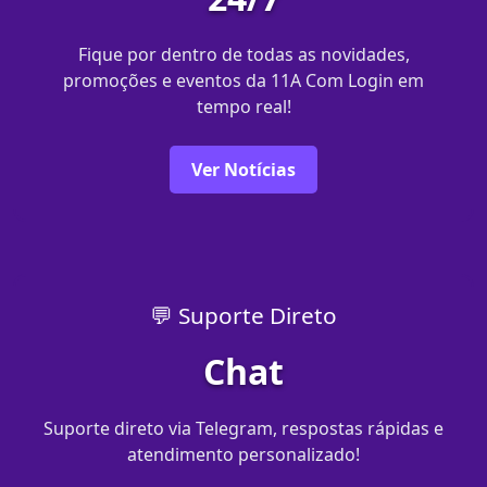
Fique por dentro de todas as novidades,
promoções e eventos da 11A Com Login em
tempo real!
Ver Notícias
💬 Suporte Direto
Chat
Suporte direto via Telegram, respostas rápidas e
atendimento personalizado!