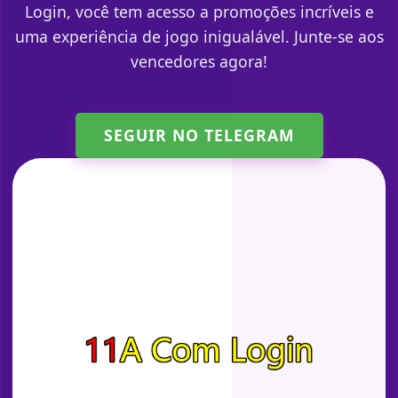
Login, você tem acesso a promoções incríveis e
uma experiência de jogo inigualável. Junte-se aos
vencedores agora!
SEGUIR NO TELEGRAM