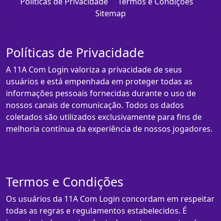
Políticas de Privacidade
Termos e Condições
Sitemap
Políticas de Privacidade
A 11A Com Login valoriza a privacidade de seus
usuários e está empenhada em proteger todas as
informações pessoais fornecidas durante o uso de
nossos canais de comunicação. Todos os dados
coletados são utilizados exclusivamente para fins de
melhoria contínua da experiência de nossos jogadores.
Termos e Condições
Os usuários da 11A Com Login concordam em respeitar
todas as regras e regulamentos estabelecidos. É