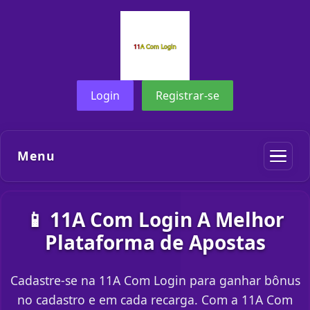
Login
Registrar-se
Menu
📱 11A Com Login A Melhor
Plataforma de Apostas
Cadastre-se na 11A Com Login para ganhar bônus
no cadastro e em cada recarga. Com a 11A Com