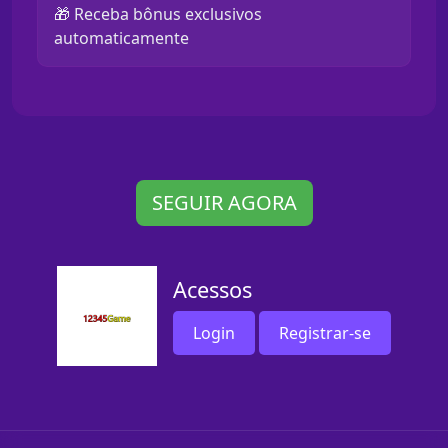
🎁 Receba bônus exclusivos
automaticamente
SEGUIR AGORA
Acessos
Login
Registrar-se