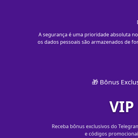
A segurança é uma prioridade absoluta no 
os dados pessoais são armazenados de for
🎁 Bônus Exclu
VIP
Receba bônus exclusivos do Telegra
e códigos promocionai