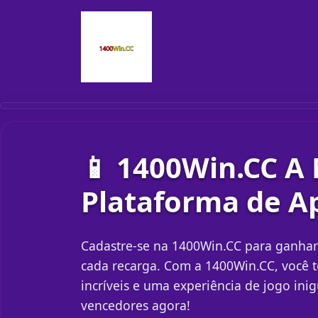
📱 1400Win.CC A
Plataforma de A
Cadastre-se na 1400Win.CC para ganhar
cada recarga. Com a 1400Win.CC, você 
incríveis e uma experiência de jogo inig
vencedores agora!