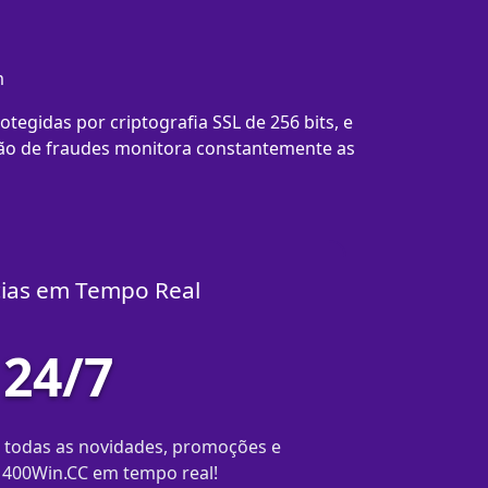
m
egidas por criptografia SSL de 256 bits, e
ção de fraudes monitora constantemente as
cias em Tempo Real
24/7
e todas as novidades, promoções e
1400Win.CC em tempo real!