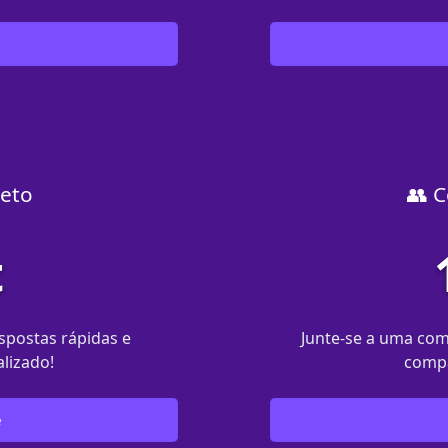
reto
👥 
t
espostas rápidas e
Junte-se a uma com
lizado!
compa
e