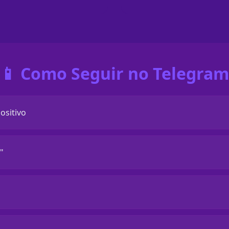
📱 Como Seguir no Telegram
ositivo
"