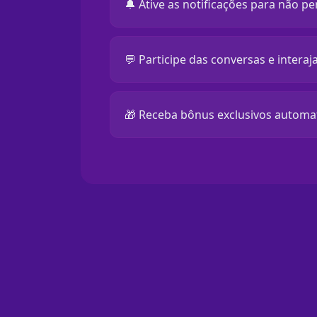
🔔 Ative as notificações para não p
💬 Participe das conversas e interaj
🎁 Receba bônus exclusivos autom