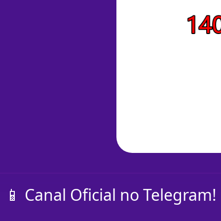
📱 Canal Oficial no Telegram!