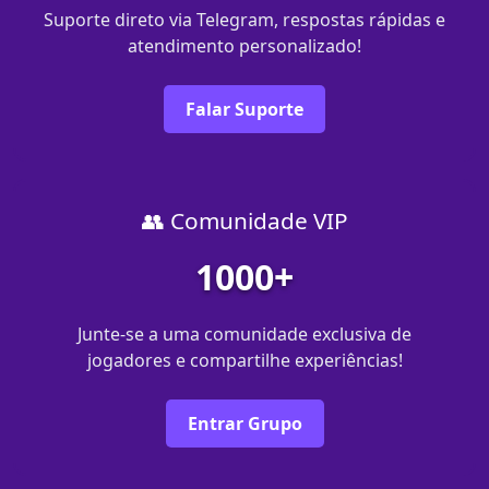
Suporte direto via Telegram, respostas rápidas e
atendimento personalizado!
Falar Suporte
👥 Comunidade VIP
1000+
Junte-se a uma comunidade exclusiva de
jogadores e compartilhe experiências!
Entrar Grupo