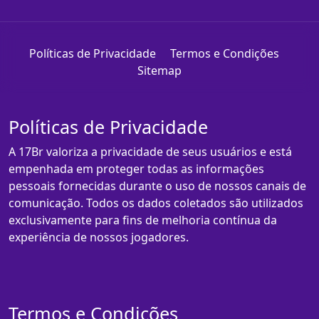
Políticas de Privacidade
Termos e Condições
Sitemap
Políticas de Privacidade
A 17Br valoriza a privacidade de seus usuários e está
empenhada em proteger todas as informações
pessoais fornecidas durante o uso de nossos canais de
comunicação. Todos os dados coletados são utilizados
exclusivamente para fins de melhoria contínua da
experiência de nossos jogadores.
Termos e Condições