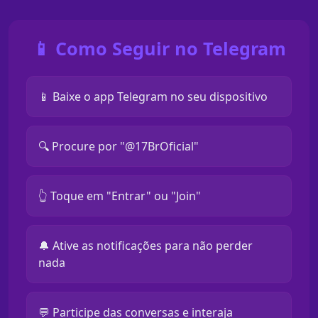
📱 Como Seguir no Telegram
📱 Baixe o app Telegram no seu dispositivo
🔍 Procure por "@17BrOficial"
👆 Toque em "Entrar" ou "Join"
🔔 Ative as notificações para não perder
nada
💬 Participe das conversas e interaja