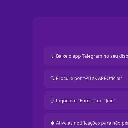
📱 Baixe o app Telegram no seu disp
🔍 Procure por "@1XX APPOficial"
👆 Toque em "Entrar" ou "Join"
🔔 Ative as notificações para não p