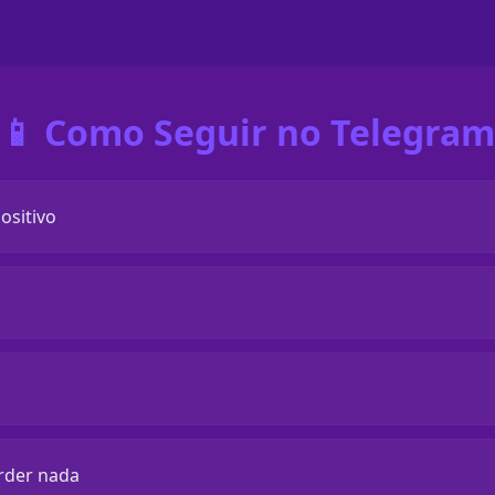
📱 Como Seguir no Telegram
ositivo
erder nada