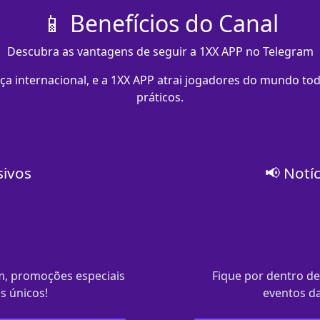
📱 Benefícios do Canal
Descubra as vantagens de seguir a 1XX APP no Telegram
nça internacional, e a 1XX APP atrai jogadores do mundo 
práticos.
sivos
📢 Notí
m, promoções especiais
Fique por dentro d
s únicos!
eventos d