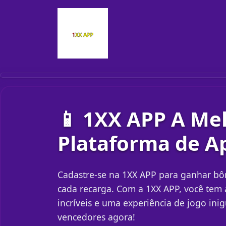
📱 1XX APP A Me
Plataforma de A
Cadastre-se na 1XX APP para ganhar bô
cada recarga. Com a 1XX APP, você tem
incríveis e uma experiência de jogo inig
vencedores agora!