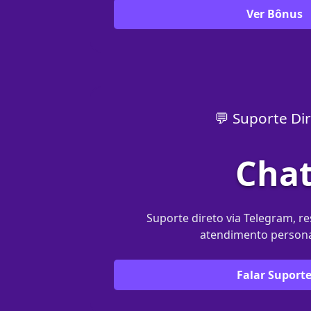
Ver Bônus
💬 Suporte Di
Cha
Suporte direto via Telegram, r
atendimento persona
Falar Suport