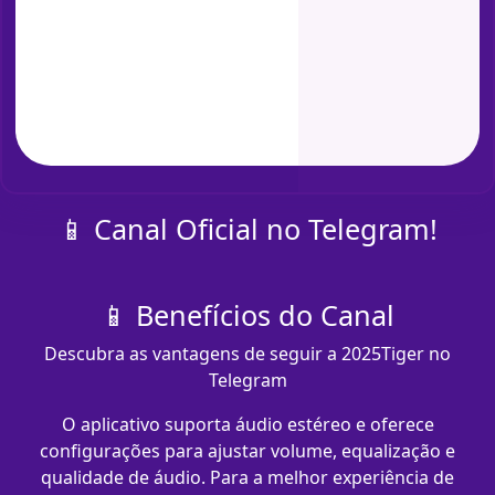
📱 Canal Oficial no Telegram!
📱 Benefícios do Canal
Descubra as vantagens de seguir a 2025Tiger no
Telegram
O aplicativo suporta áudio estéreo e oferece
configurações para ajustar volume, equalização e
qualidade de áudio. Para a melhor experiência de