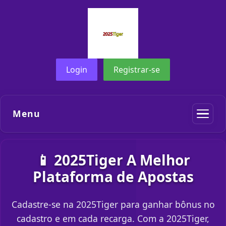
Login
Registrar-se
Menu
📱 2025Tiger A Melhor
Plataforma de Apostas
Cadastre-se na 2025Tiger para ganhar bônus no
cadastro e em cada recarga. Com a 2025Tiger,