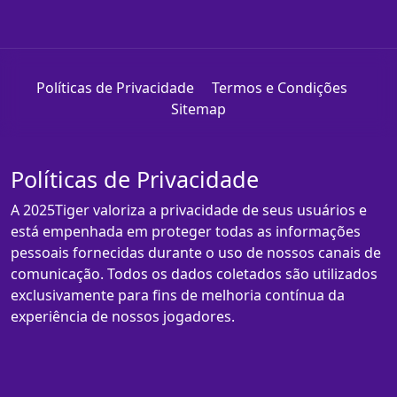
Políticas de Privacidade
Termos e Condições
Sitemap
Políticas de Privacidade
A 2025Tiger valoriza a privacidade de seus usuários e
está empenhada em proteger todas as informações
pessoais fornecidas durante o uso de nossos canais de
comunicação. Todos os dados coletados são utilizados
exclusivamente para fins de melhoria contínua da
experiência de nossos jogadores.