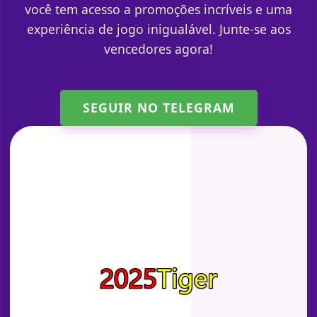
você tem acesso a promoções incríveis e uma
experiência de jogo inigualável. Junte-se aos
vencedores agora!
SEGUIR NO TELEGRAM