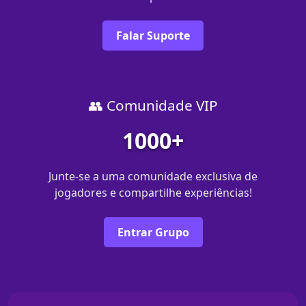
Falar Suporte
👥 Comunidade VIP
1000+
Junte-se a uma comunidade exclusiva de
jogadores e compartilhe experiências!
Entrar Grupo