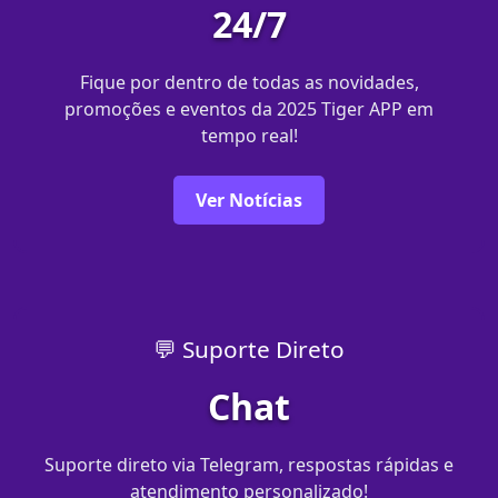
24/7
Fique por dentro de todas as novidades,
promoções e eventos da 2025 Tiger APP em
tempo real!
Ver Notícias
💬 Suporte Direto
Chat
Suporte direto via Telegram, respostas rápidas e
atendimento personalizado!