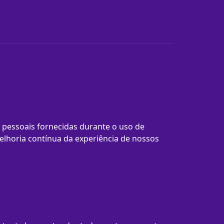
 pessoais fornecidas durante o uso de
elhoria contínua da experiência de nossos