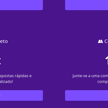
reto
👥 
t
espostas rápidas e
Junte-se a uma com
lizado!
compa
e