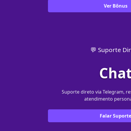
Ver Bônus
💬 Suporte Di
Cha
Suporte direto via Telegram, r
atendimento persona
Falar Suport