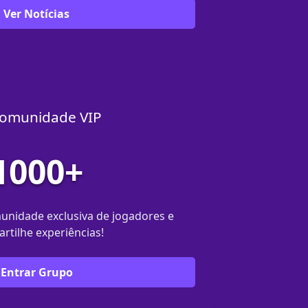
Ver Notícias
Comunidade VIP
1000+
unidade exclusiva de jogadores e
rtilhe experiências!
Entrar Grupo