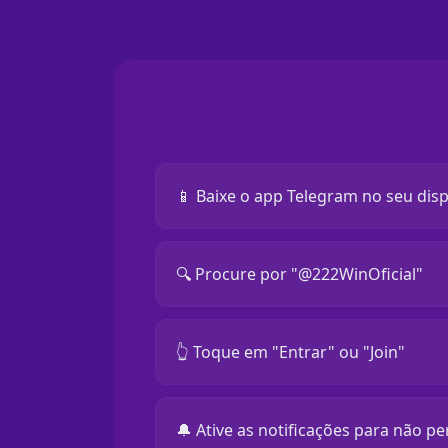
📱 Baixe o app Telegram no seu disp
🔍 Procure por "@222WinOficial"
👆 Toque em "Entrar" ou "Join"
🔔 Ative as notificações para não p