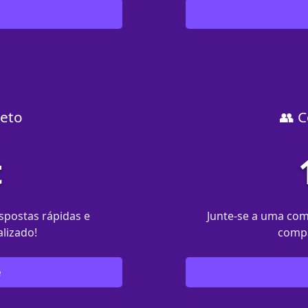
reto
👥 
t
espostas rápidas e
Junte-se a uma com
lizado!
compa
e