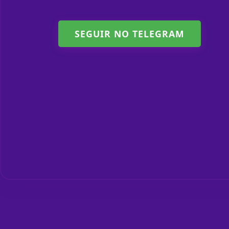
SEGUIR NO TELEGRAM