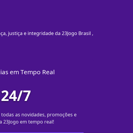
, justiça e integridade da 23Jogo Brasil ,
cias em Tempo Real
24/7
e todas as novidades, promoções e
a 23Jogo em tempo real!