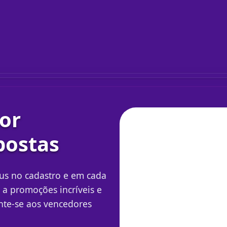
or
postas
us no cadastro e em cada
 a promoções incríveis e
unte-se aos vencedores