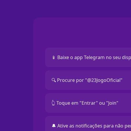
📱 Baixe o app Telegram no seu disp
🔍 Procure por "@23JogoOficial"
👆 Toque em "Entrar" ou "Join"
🔔 Ative as notificações para não p