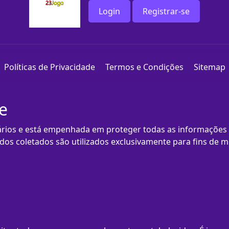
Login
Registrar-se
Políticas de Privacidade
Termos e Condições
Sitemap
de
uários e está empenhada em proteger todas as informações
os coletados são utilizados exclusivamente para fins de m