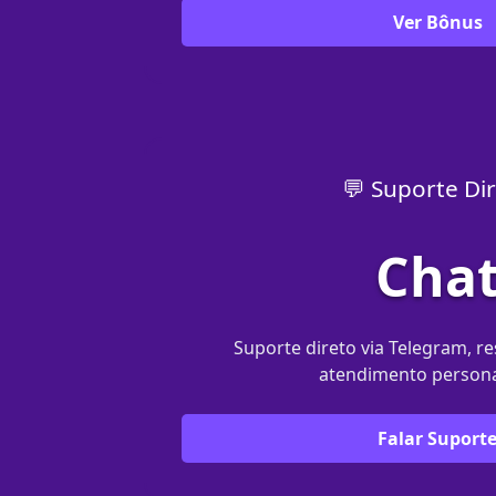
Ver Bônus
💬 Suporte Di
Cha
Suporte direto via Telegram, r
atendimento persona
Falar Suport