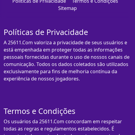
Políticas de Privacidade
Termos e Condições
Sitemap
Políticas de Privacidade
A 25611.Com valoriza a privacidade de seus usuários e
está empenhada em proteger todas as informações
pessoais fornecidas durante o uso de nossos canais de
comunicação. Todos os dados coletados são utilizados
exclusivamente para fins de melhoria contínua da
experiência de nossos jogadores.
Termos e Condições
Os usuários da 25611.Com concordam em respeitar
todas as regras e regulamentos estabelecidos. É