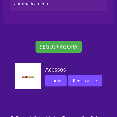
automaticamente
SEGUIR AGORA
Acessos
Login
Registrar-se