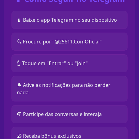
📱 Baixe o app Telegram no seu dispositivo
🔍 Procure por "@25611.ComOficial"
👆 Toque em "Entrar" ou "Join"
🔔 Ative as notificações para não perder
nada
💬 Participe das conversas e interaja
🎁 Receba bônus exclusivos