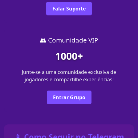
Falar Suporte
👥 Comunidade VIP
1000+
Junte-se a uma comunidade exclusiva de
jogadores e compartilhe experiências!
Entrar Grupo
📱 Como Seguir no Telegram