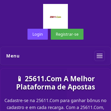
Login
Registrar-se
Menu
📱 25611.Com A Melhor
Plataforma de Apostas
Cadastre-se na 25611.Com para ganhar bônus no
cadastro e em cada recarga. Com a 25611.Com,