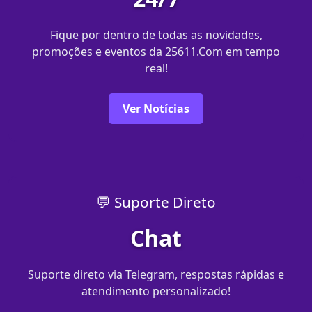
Fique por dentro de todas as novidades,
promoções e eventos da 25611.Com em tempo
real!
Ver Notícias
💬 Suporte Direto
Chat
Suporte direto via Telegram, respostas rápidas e
atendimento personalizado!