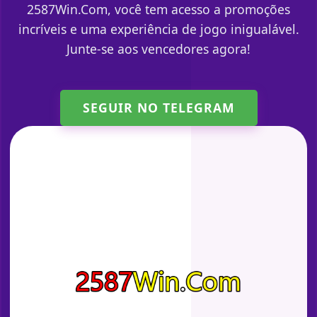
2587Win.Com, você tem acesso a promoções
incríveis e uma experiência de jogo inigualável.
Junte-se aos vencedores agora!
SEGUIR NO TELEGRAM