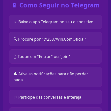
📱 Como Seguir no Telegram
📱 Baixe o app Telegram no seu dispositivo
🔍 Procure por "@2587Win.ComOficial"
👆 Toque em "Entrar" ou "Join"
🔔 Ative as notificações para não perder
nada
💬 Participe das conversas e interaja