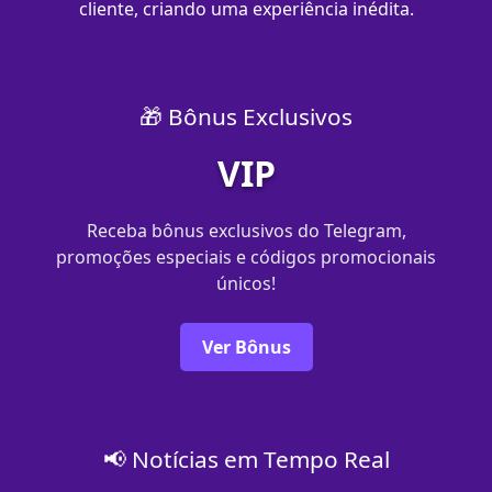
cliente, criando uma experiência inédita.
🎁 Bônus Exclusivos
VIP
Receba bônus exclusivos do Telegram,
promoções especiais e códigos promocionais
únicos!
Ver Bônus
📢 Notícias em Tempo Real