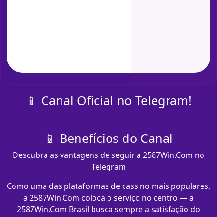
📱 Canal Oficial no Telegram!
📱 Benefícios do Canal
Descubra as vantagens de seguir a 2587Win.Com no
Telegram
Como uma das plataformas de cassino mais populares,
a 2587Win.Com coloca o serviço no centro — a
2587Win.Com Brasil busca sempre a satisfação do