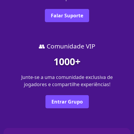
Falar Suporte
👥 Comunidade VIP
1000+
Junte-se a uma comunidade exclusiva de
jogadores e compartilhe experiências!
Entrar Grupo