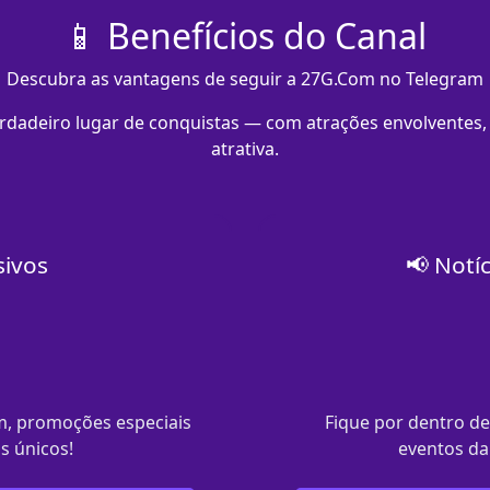
📱 Benefícios do Canal
Descubra as vantagens de seguir a 27G.Com no Telegram
dadeiro lugar de conquistas — com atrações envolventes, a
atrativa.
sivos
📢 Notí
m, promoções especiais
Fique por dentro d
s únicos!
eventos da