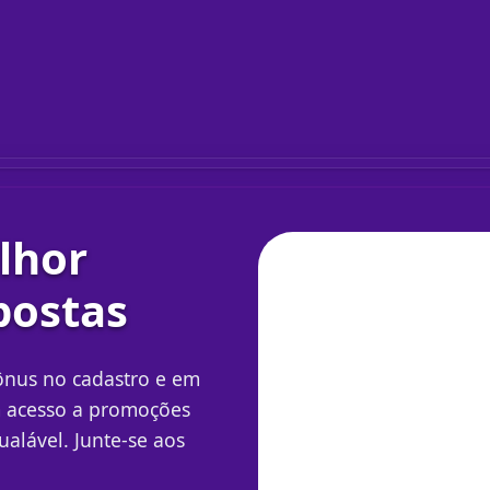
lhor
postas
ônus no cadastro e em
m acesso a promoções
ualável. Junte-se aos