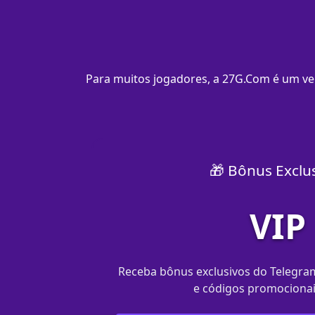
Para muitos jogadores, a 27G.Com é um ver
🎁 Bônus Exclu
VIP
Receba bônus exclusivos do Telegra
e códigos promocionai