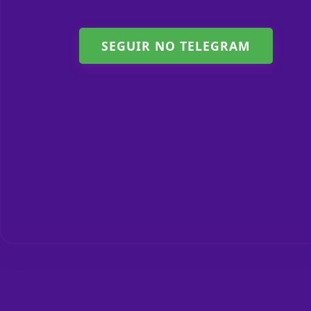
SEGUIR NO TELEGRAM