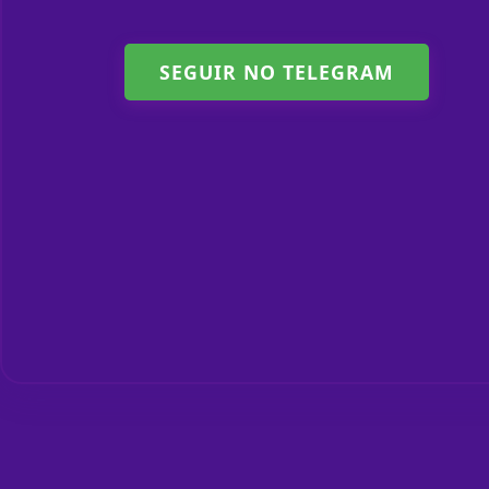
SEGUIR NO TELEGRAM