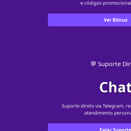
e códigos promocionai
Ver Bônus
💬 Suporte Di
Cha
Suporte direto via Telegram, r
atendimento persona
Falar Suport