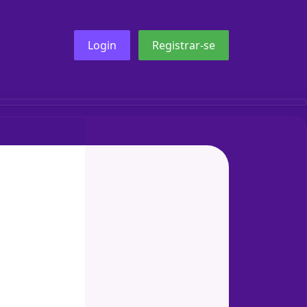
Login
Registrar-se