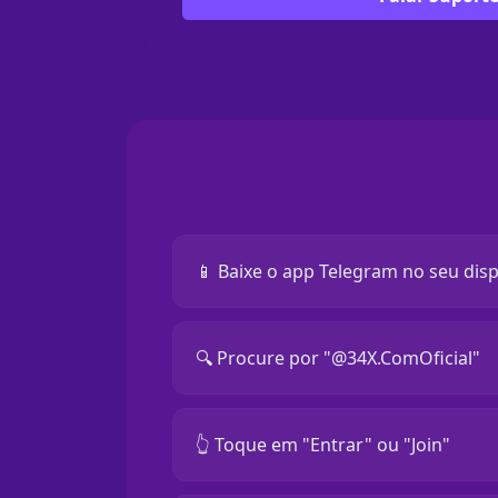
📱 Baixe o app Telegram no seu disp
🔍 Procure por "@34X.ComOficial"
👆 Toque em "Entrar" ou "Join"