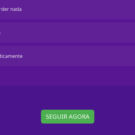
erder nada
a
aticamente
SEGUIR AGORA