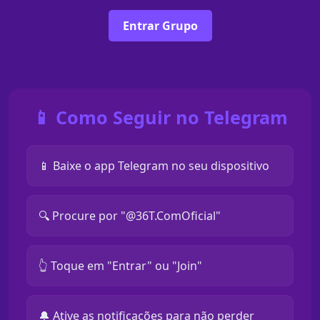
Entrar Grupo
📱 Como Seguir no Telegram
📱 Baixe o app Telegram no seu dispositivo
🔍 Procure por "@36T.ComOficial"
👆 Toque em "Entrar" ou "Join"
🔔 Ative as notificações para não perder