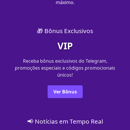
máximo.
🎁 Bônus Exclusivos
VIP
Receba bônus exclusivos do Telegram,
promoções especiais e códigos promocionais
únicos!
Ver Bônus
📢 Notícias em Tempo Real