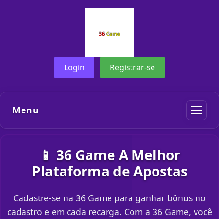
Login
Registrar-se
Menu
📱 36 Game A Melhor
Plataforma de Apostas
Cadastre-se na 36 Game para ganhar bônus no
cadastro e em cada recarga. Com a 36 Game, você