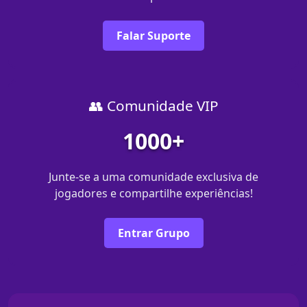
Falar Suporte
👥 Comunidade VIP
1000+
Junte-se a uma comunidade exclusiva de
jogadores e compartilhe experiências!
Entrar Grupo