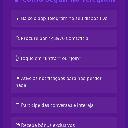
📱 Baixe o app Telegram no seu dispositivo
🔍 Procure por "@3976 ComOficial"
👆 Toque em "Entrar" ou "Join"
🔔 Ative as notificações para não perder
nada
💬 Participe das conversas e interaja
🎁 Receba bônus exclusivos