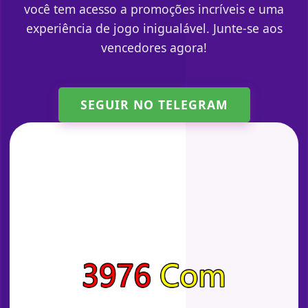
você tem acesso a promoções incríveis e uma
experiência de jogo inigualável. Junte-se aos
vencedores agora!
SEGUIR NO TELEGRAM