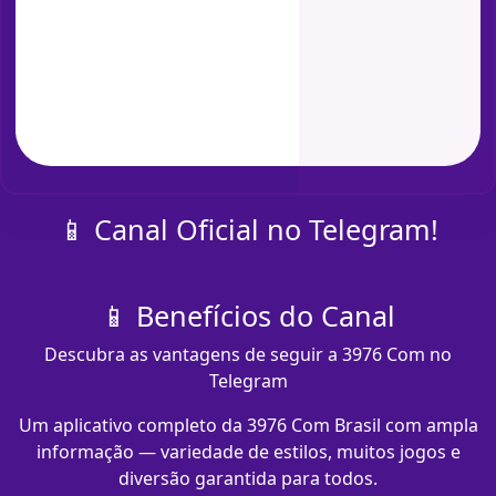
📱 Canal Oficial no Telegram!
📱 Benefícios do Canal
Descubra as vantagens de seguir a 3976 Com no
Telegram
Um aplicativo completo da 3976 Com Brasil com ampla
informação — variedade de estilos, muitos jogos e
diversão garantida para todos.