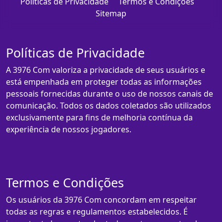
Políticas de Privacidade
Termos e Condições
Sitemap
Políticas de Privacidade
A 3976 Com valoriza a privacidade de seus usuários e
está empenhada em proteger todas as informações
pessoais fornecidas durante o uso de nossos canais de
comunicação. Todos os dados coletados são utilizados
exclusivamente para fins de melhoria contínua da
experiência de nossos jogadores.
Termos e Condições
Os usuários da 3976 Com concordam em respeitar
todas as regras e regulamentos estabelecidos. É