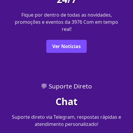
Fique por dentro de todas as novidades,
promoções e eventos da 3976 Com em tempo
real!
Ver Notícias
💬 Suporte Direto
Chat
Suporte direto via Telegram, respostas rápidas e
atendimento personalizado!