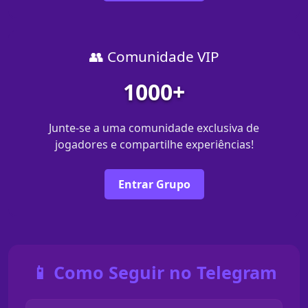
👥 Comunidade VIP
1000+
Junte-se a uma comunidade exclusiva de
jogadores e compartilhe experiências!
Entrar Grupo
📱 Como Seguir no Telegram