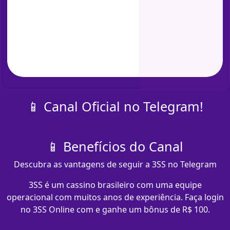
📱 Canal Oficial no Telegram!
📱 Benefícios do Canal
Descubra as vantagens de seguir a 3SS no Telegram
3SS é um cassino brasileiro com uma equipe
operacional com muitos anos de experiência. Faça login
no 3SS Online com e ganhe um bônus de R$ 100.