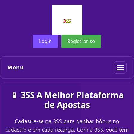
Login
Registrar-se
Menu
📱 3SS A Melhor Plataforma
de Apostas
Cadastre-se na 3SS para ganhar bônus no
cadastro e em cada recarga. Com a 3SS, você tem