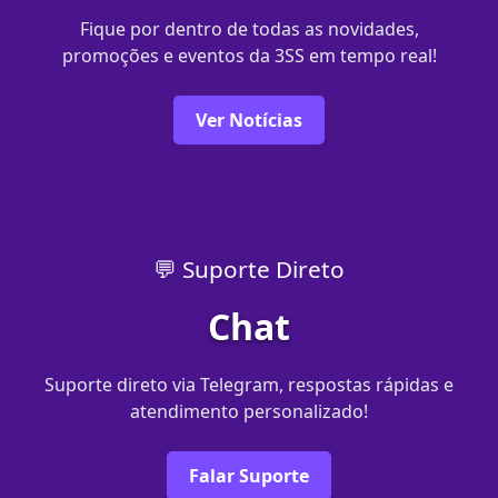
Fique por dentro de todas as novidades,
promoções e eventos da 3SS em tempo real!
Ver Notícias
💬 Suporte Direto
Chat
Suporte direto via Telegram, respostas rápidas e
atendimento personalizado!
Falar Suporte