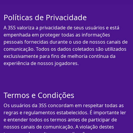
Políticas de Privacidade
A 3SS valoriza a privacidade de seus usuários e está
empenhada em proteger todas as informações
pessoais fornecidas durante o uso de nossos canais de
comunicação. Todos os dados coletados são utilizados
exclusivamente para fins de melhoria contínua da
experiência de nossos jogadores.
Termos e Condições
Os usuários da 3SS concordam em respeitar todas as
regras e regulamentos estabelecidos. É importante ler
e entender todos os termos antes de participar de
nossos canais de comunicação. A violação destes