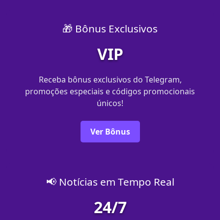
🎁 Bônus Exclusivos
VIP
Receba bônus exclusivos do Telegram,
promoções especiais e códigos promocionais
únicos!
Ver Bônus
📢 Notícias em Tempo Real
24/7