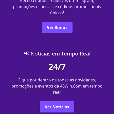
Receba bônus exclusivos do Telegram,
promoções especiais e códigos promocionais
únicos!
Ver Bônus
📢 Notícias em Tempo Real
24/7
Fique por dentro de todas as novidades,
promoções e eventos da 40Win.Com em tempo
real!
Ver Notícias