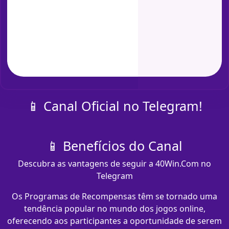
📱 Canal Oficial no Telegram!
📱 Benefícios do Canal
Descubra as vantagens de seguir a 40Win.Com no
Telegram
Os Programas de Recompensas têm se tornado uma
tendência popular no mundo dos jogos online,
oferecendo aos participantes a oportunidade de serem