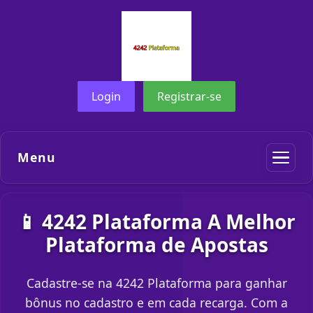
Login
Registrar-se
Menu
📱 4242 Plataforma A Melhor
Plataforma de Apostas
Cadastre-se na 4242 Plataforma para ganhar
bônus no cadastro e em cada recarga. Com a