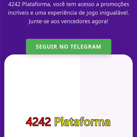
4242 Plataforma, você tem acesso a promoções
incríveis e uma experiência de jogo inigualável.
Junte-se aos vencedores agora!
SEGUIR NO TELEGRAM