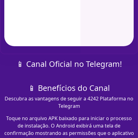
📱 Canal Oficial no Telegram!
📱 Benefícios do Canal
Descubra as vantagens de seguir a 4242 Plataforma no
Telegram
Toque no arquivo APK baixado para iniciar o processo
de instalação. O Android exibirá uma tela de
confirmação mostrando as permissões que o aplicativo