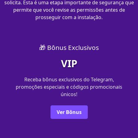
solicita. Esta é uma etapa importante de segurança que
permite que você revise as permissões antes de
prosseguir com a instalação.
🎁 Bônus Exclusivos
VIP
Receba bônus exclusivos do Telegram,
promoções especiais e códigos promocionais
únicos!
Ver Bônus