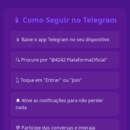
📱 Como Seguir no Telegram
📱 Baixe o app Telegram no seu dispositivo
🔍 Procure por "@4242 PlataformaOficial"
👆 Toque em "Entrar" ou "Join"
🔔 Ative as notificações para não perder
nada
💬 Participe das conversas e interaja