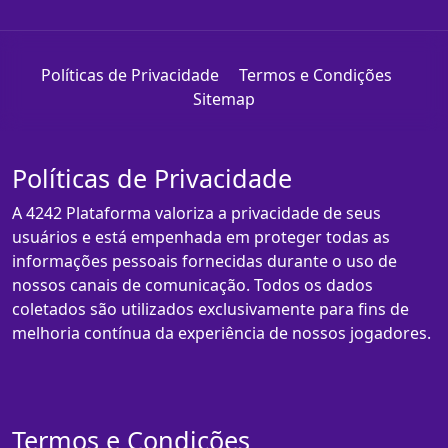
Políticas de Privacidade
Termos e Condições
Sitemap
Políticas de Privacidade
A 4242 Plataforma valoriza a privacidade de seus
usuários e está empenhada em proteger todas as
informações pessoais fornecidas durante o uso de
nossos canais de comunicação. Todos os dados
coletados são utilizados exclusivamente para fins de
melhoria contínua da experiência de nossos jogadores.
Termos e Condições