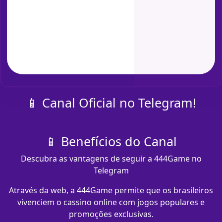
📱 Canal Oficial no Telegram!
📱 Benefícios do Canal
Descubra as vantagens de seguir a 444Game no
Telegram
Através da web, a 444Game permite que os brasileiros
vivenciem o cassino online com jogos populares e
promoções exclusivas.