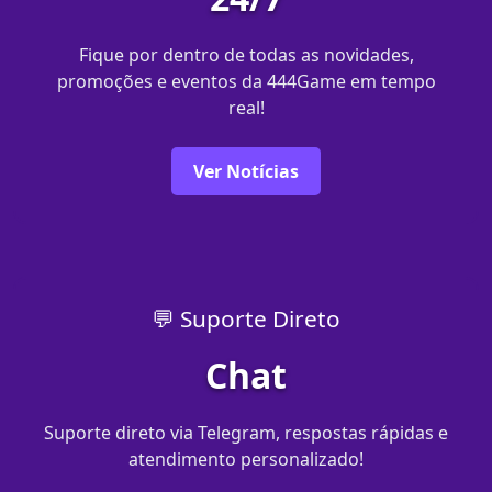
Fique por dentro de todas as novidades,
promoções e eventos da 444Game em tempo
real!
Ver Notícias
💬 Suporte Direto
Chat
Suporte direto via Telegram, respostas rápidas e
atendimento personalizado!