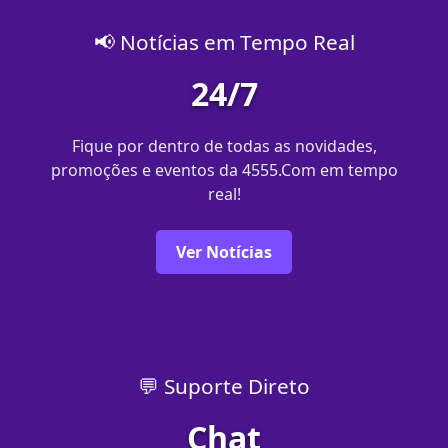
📢 Notícias em Tempo Real
24/7
Fique por dentro de todas as novidades,
promoções e eventos da 4555.Com em tempo
real!
Ver Notícias
💬 Suporte Direto
Chat