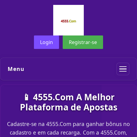
Login
Registrar-se
Menu
📱 4555.Com A Melhor
Plataforma de Apostas
Cadastre-se na 4555.Com para ganhar bônus no
cadastro e em cada recarga. Com a 4555.Com,