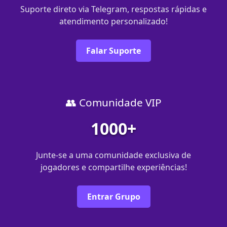
Suporte direto via Telegram, respostas rápidas e
atendimento personalizado!
Falar Suporte
👥 Comunidade VIP
1000+
Junte-se a uma comunidade exclusiva de
jogadores e compartilhe experiências!
Entrar Grupo