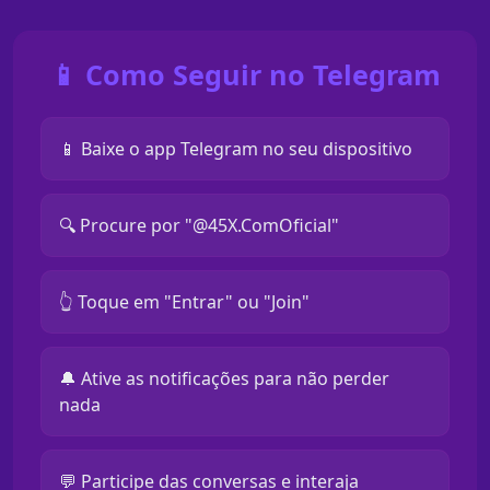
📱 Como Seguir no Telegram
📱 Baixe o app Telegram no seu dispositivo
🔍 Procure por "@45X.ComOficial"
👆 Toque em "Entrar" ou "Join"
🔔 Ative as notificações para não perder
nada
💬 Participe das conversas e interaja