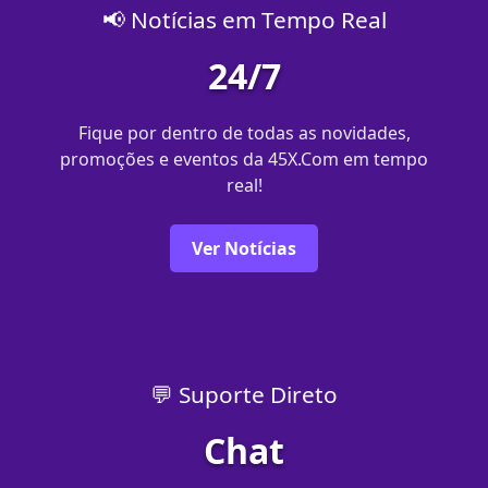
📢 Notícias em Tempo Real
24/7
Fique por dentro de todas as novidades,
promoções e eventos da 45X.Com em tempo
real!
Ver Notícias
💬 Suporte Direto
Chat