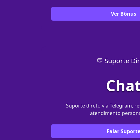
Ver Bônus
💬 Suporte Di
Cha
Suporte direto via Telegram, r
atendimento persona
Falar Suport