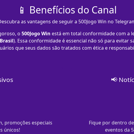
📱 Benefícios do Canal
Descubra as vantagens de seguir a 500Jogo Win no Telegra
igoroso, o
500Jogo Win
está em total conformidade com a leg
Brasil
). Essa conformidade é essencial não só para evitar
uários que seus dados são tratados com ética e responsabi
sivos
📢 Notí
m, promoções especiais
Fique por dentro d
s únicos!
eventos da 