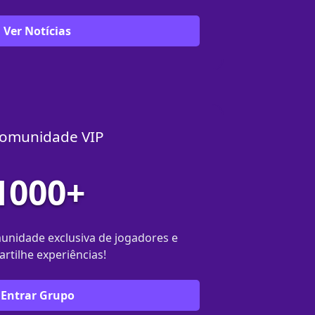
Ver Notícias
Comunidade VIP
1000+
unidade exclusiva de jogadores e
rtilhe experiências!
Entrar Grupo