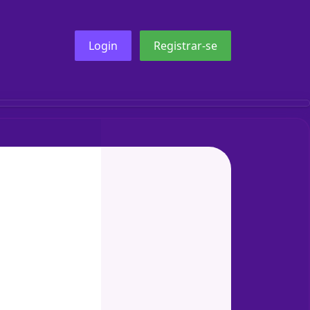
Login
Registrar-se