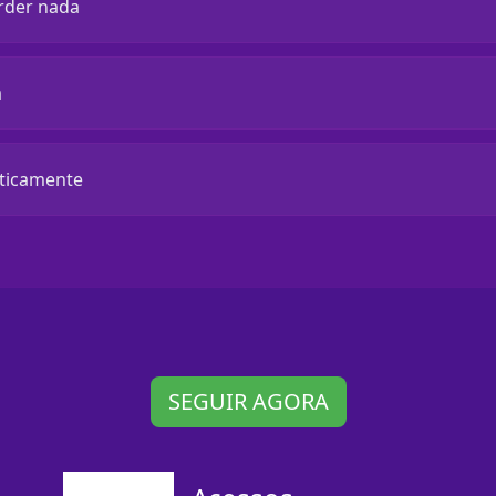
erder nada
a
aticamente
SEGUIR AGORA