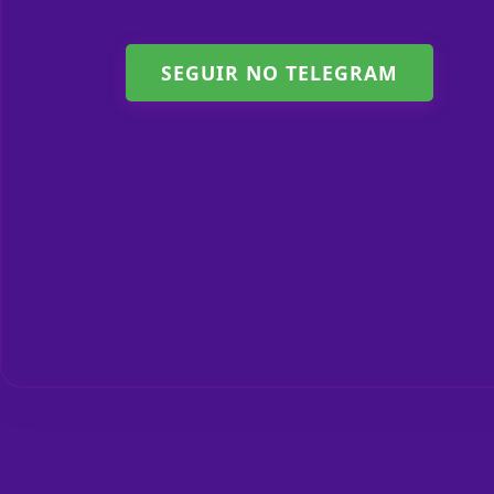
SEGUIR NO TELEGRAM