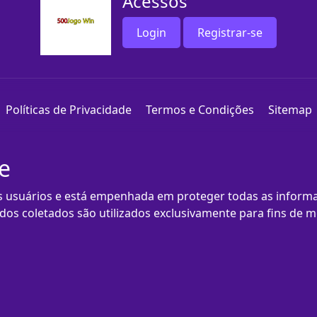
Acessos
Login
Registrar-se
Políticas de Privacidade
Termos e Condições
Sitemap
de
us usuários e está empenhada em proteger todas as inform
os coletados são utilizados exclusivamente para fins de m