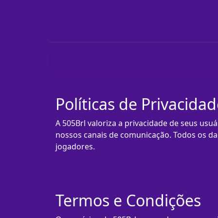
Políticas de Privacida
A 505Brl valoriza a privacidade de seus us
nossos canais de comunicação. Todos os dad
jogadores.
Termos e Condições