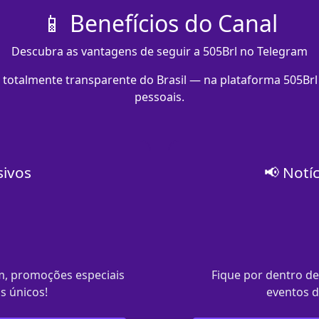
📱 Benefícios do Canal
Descubra as vantagens de seguir a 505Brl no Telegram
 totalmente transparente do Brasil — na plataforma 505Brl B
pessoais.
sivos
📢 Notí
m, promoções especiais
Fique por dentro d
s únicos!
eventos d