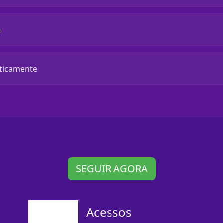
a
aticamente
SEGUIR AGORA
Acessos