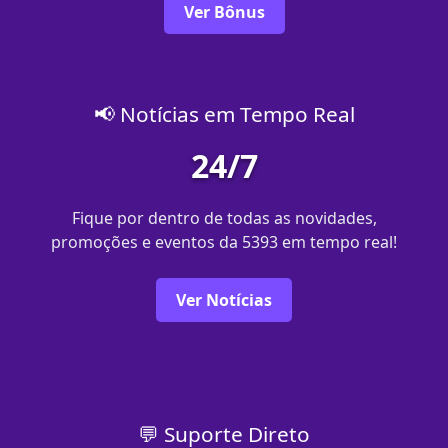
Ver Bônus
📢 Notícias em Tempo Real
24/7
Fique por dentro de todas as novidades,
promoções e eventos da 5393 em tempo real!
Ver Notícias
💬 Suporte Direto