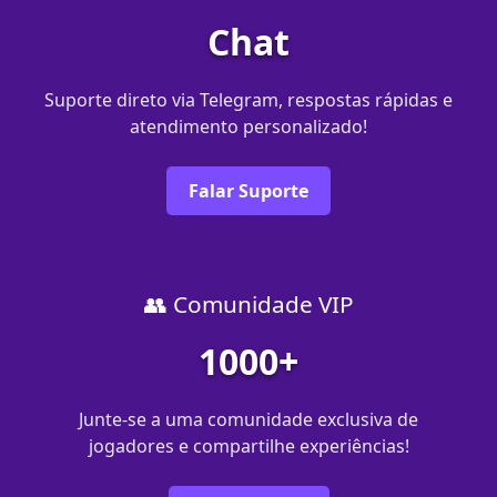
Chat
Suporte direto via Telegram, respostas rápidas e
atendimento personalizado!
Falar Suporte
👥 Comunidade VIP
1000+
Junte-se a uma comunidade exclusiva de
jogadores e compartilhe experiências!