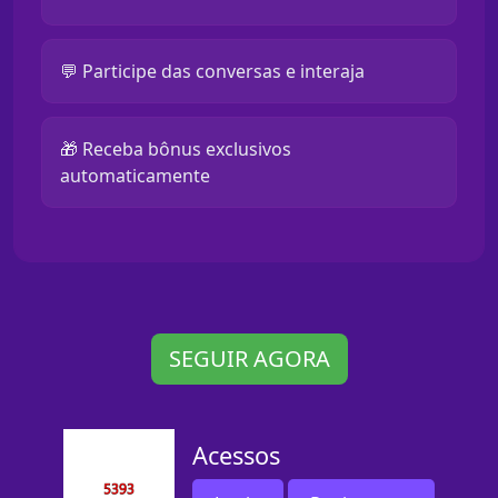
💬 Participe das conversas e interaja
🎁 Receba bônus exclusivos
automaticamente
SEGUIR AGORA
Acessos