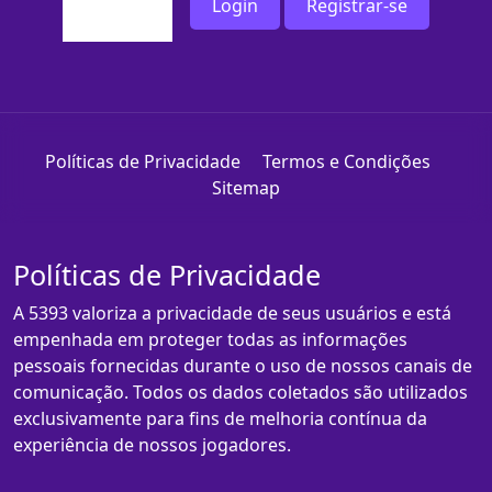
Login
Registrar-se
Políticas de Privacidade
Termos e Condições
Sitemap
Políticas de Privacidade
A 5393 valoriza a privacidade de seus usuários e está
empenhada em proteger todas as informações
pessoais fornecidas durante o uso de nossos canais de
comunicação. Todos os dados coletados são utilizados
exclusivamente para fins de melhoria contínua da
experiência de nossos jogadores.