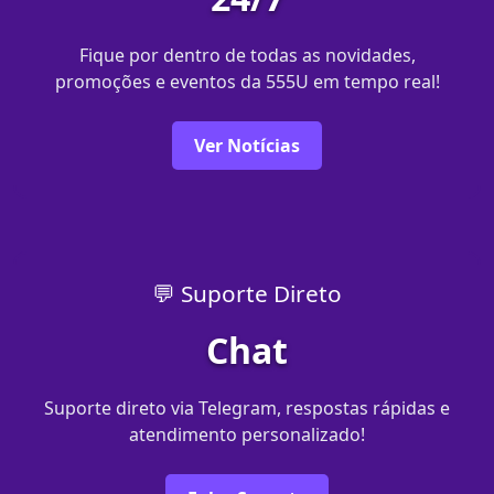
Fique por dentro de todas as novidades,
promoções e eventos da 555U em tempo real!
Ver Notícias
💬 Suporte Direto
Chat
Suporte direto via Telegram, respostas rápidas e
atendimento personalizado!