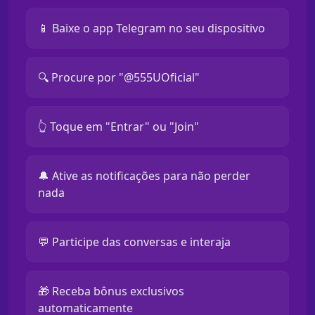
📱 Baixe o app Telegram no seu dispositivo
🔍 Procure por "@555UOficial"
👆 Toque em "Entrar" ou "Join"
🔔 Ative as notificações para não perder
nada
💬 Participe das conversas e interaja
🎁 Receba bônus exclusivos
automaticamente