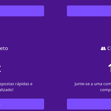
reto
👥 
t
espostas rápidas e
Junte-se a uma com
lizado!
compa
e