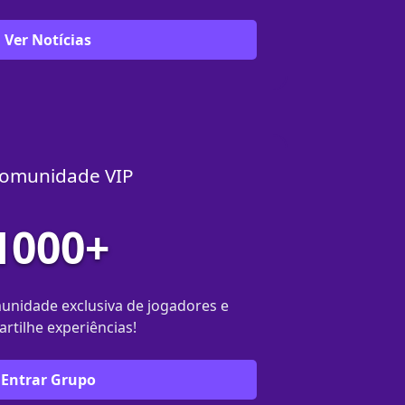
Ver Notícias
Comunidade VIP
1000+
unidade exclusiva de jogadores e
rtilhe experiências!
Entrar Grupo