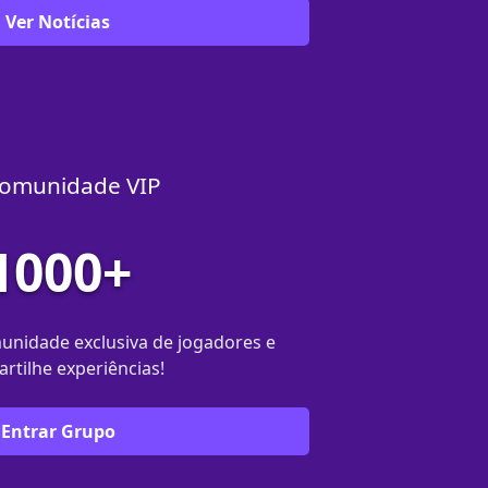
Ver Notícias
Comunidade VIP
1000+
unidade exclusiva de jogadores e
rtilhe experiências!
Entrar Grupo