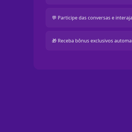
💬 Participe das conversas e interaj
🎁 Receba bônus exclusivos autom