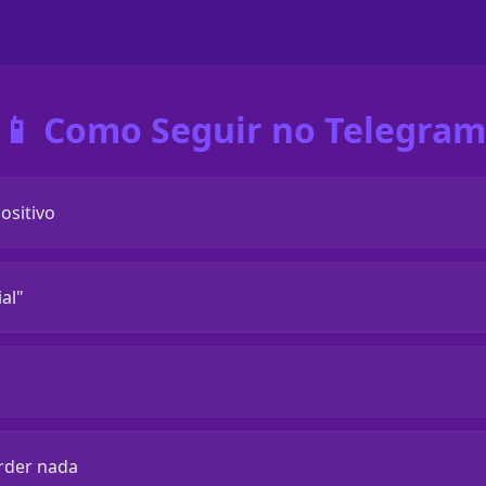
📱 Como Seguir no Telegram
ositivo
al"
erder nada