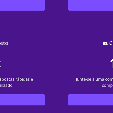
reto
👥 
t
espostas rápidas e
Junte-se a uma com
lizado!
compa
e