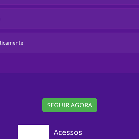
a
aticamente
SEGUIR AGORA
Acessos