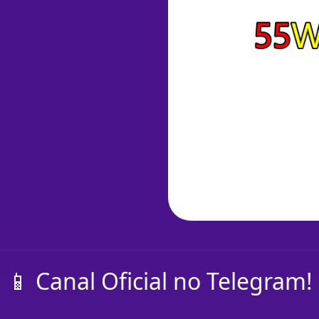
📱 Canal Oficial no Telegram!