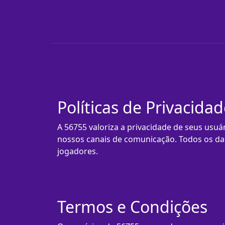
Políticas de Privacida
A 56755 valoriza a privacidade de seus usu
nossos canais de comunicação. Todos os dad
jogadores.
Termos e Condições