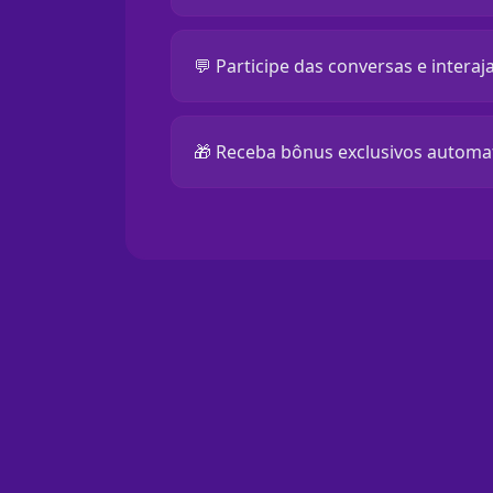
💬 Participe das conversas e interaj
🎁 Receba bônus exclusivos autom