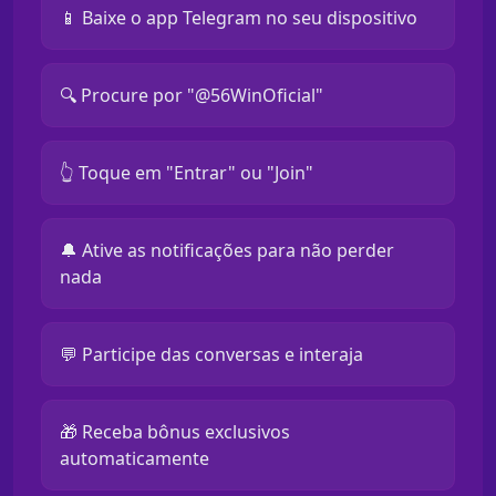
📱 Baixe o app Telegram no seu dispositivo
🔍 Procure por "@56WinOficial"
👆 Toque em "Entrar" ou "Join"
🔔 Ative as notificações para não perder
nada
💬 Participe das conversas e interaja
🎁 Receba bônus exclusivos
automaticamente