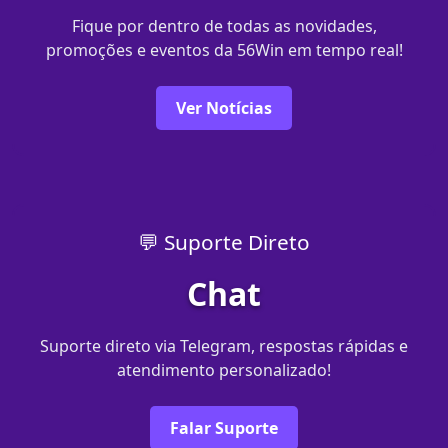
Fique por dentro de todas as novidades,
promoções e eventos da 56Win em tempo real!
Ver Notícias
💬 Suporte Direto
Chat
Suporte direto via Telegram, respostas rápidas e
atendimento personalizado!
Falar Suporte