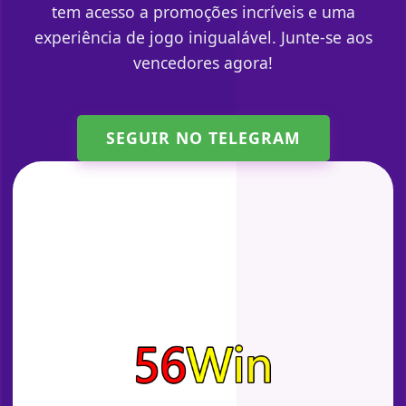
tem acesso a promoções incríveis e uma
experiência de jogo inigualável. Junte-se aos
vencedores agora!
SEGUIR NO TELEGRAM