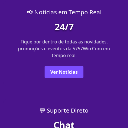
📢 Notícias em Tempo Real
24/7
Fique por dentro de todas as novidades,
promoções e eventos da 5757Win.Com em
tempo real!
Ver Notícias
💬 Suporte Direto
Chat