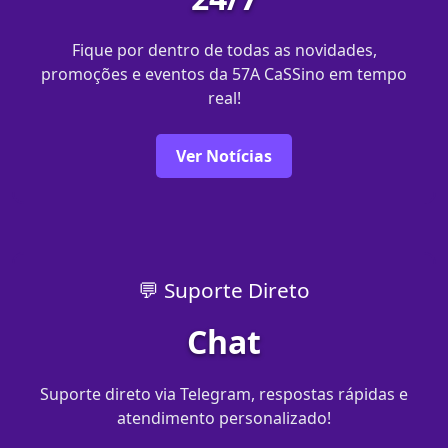
Fique por dentro de todas as novidades,
promoções e eventos da 57A CaSSino em tempo
real!
Ver Notícias
💬 Suporte Direto
Chat
Suporte direto via Telegram, respostas rápidas e
atendimento personalizado!