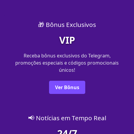
🎁 Bônus Exclusivos
VIP
Receba bônus exclusivos do Telegram,
promoções especiais e códigos promocionais
únicos!
Ver Bônus
📢 Notícias em Tempo Real
24/7