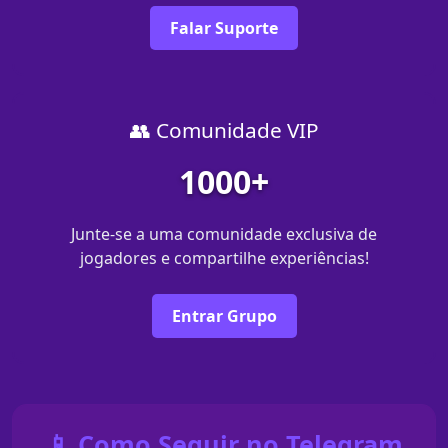
Falar Suporte
👥 Comunidade VIP
1000+
Junte-se a uma comunidade exclusiva de
jogadores e compartilhe experiências!
Entrar Grupo
📱 Como Seguir no Telegram