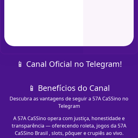
📱 Canal Oficial no Telegram!
📱 Benefícios do Canal
Descubra as vantagens de seguir a 57A CaSSino no
Telegram
A 57A CaSSino opera com justiça, honestidade e
transparência — oferecendo roleta, jogos da 57A
CaSSino Brasil , slots, pôquer e crupiês ao vivo.