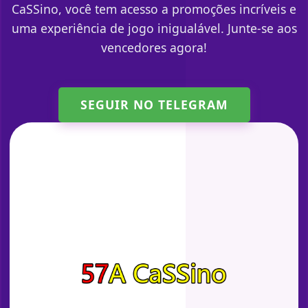
CaSSino, você tem acesso a promoções incríveis e
uma experiência de jogo inigualável. Junte-se aos
vencedores agora!
SEGUIR NO TELEGRAM