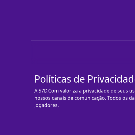
Políticas de Privacida
A 57D.Com valoriza a privacidade de seus 
nossos canais de comunicação. Todos os dad
jogadores.