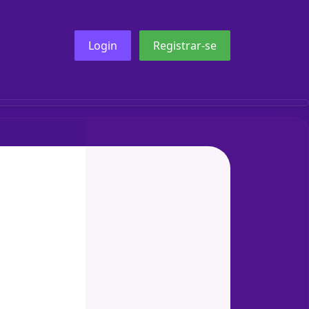
Login
Registrar-se