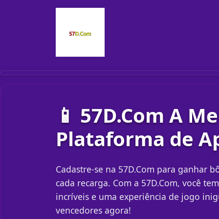
📱 57D.Com A Me
Plataforma de A
Cadastre-se na 57D.Com para ganhar b
cada recarga. Com a 57D.Com, você te
incríveis e uma experiência de jogo inig
vencedores agora!