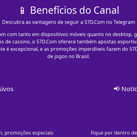
📱 Benefícios do Canal
Descubra as vantagens de seguir a 57D.Com no Telegram
 com​ tanto em dispositivos móveis quanto no desktop, gr
gos de cassino, o 57D.Com oferece também apostas esportiva
ente é excepcional, e as promoções imperdíveis fazem do 57
de jogos no Brasil.
sivos
📢 Notí
m, promoções especiais
Fique por dentro d