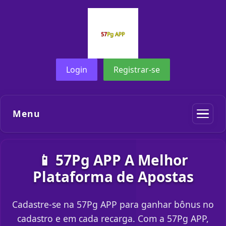
Login
Registrar-se
Menu
📱 57Pg APP A Melhor
Plataforma de Apostas
Cadastre-se na 57Pg APP para ganhar bônus no
cadastro e em cada recarga. Com a 57Pg APP,