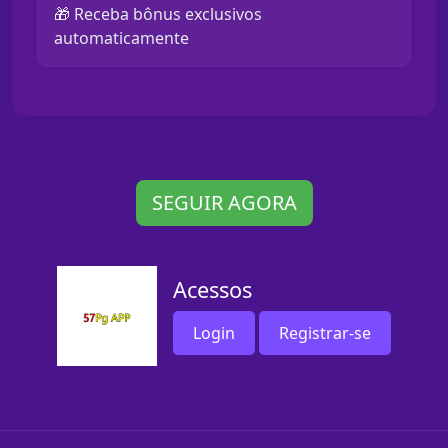
🎁 Receba bônus exclusivos
automaticamente
SEGUIR AGORA
Acessos
Login
Registrar-se