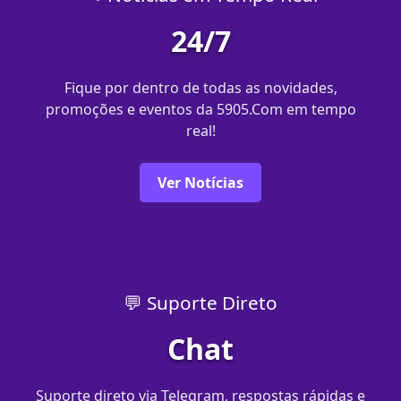
24/7
Fique por dentro de todas as novidades,
promoções e eventos da 5905.Com em tempo
real!
Ver Notícias
💬 Suporte Direto
Chat
Suporte direto via Telegram, respostas rápidas e