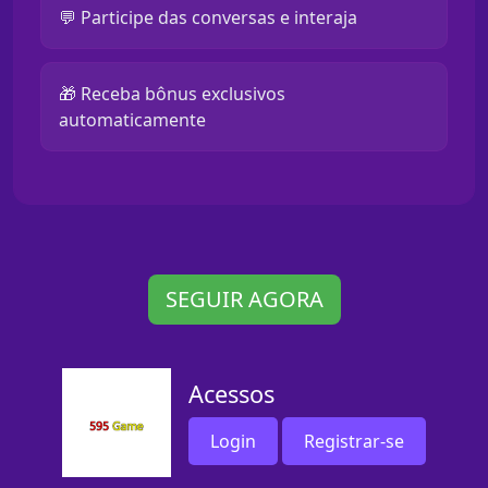
💬 Participe das conversas e interaja
🎁 Receba bônus exclusivos
automaticamente
SEGUIR AGORA
Acessos
Login
Registrar-se