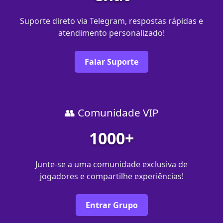
Suporte direto via Telegram, respostas rápidas e
atendimento personalizado!
Falar Suporte
👥 Comunidade VIP
1000+
Junte-se a uma comunidade exclusiva de
jogadores e compartilhe experiências!
Entrar Grupo