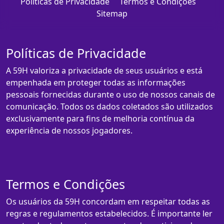
Políticas de Privacidade
Termos e Condições
Sitemap
Políticas de Privacidade
A 59H valoriza a privacidade de seus usuários e está
empenhada em proteger todas as informações
pessoais fornecidas durante o uso de nossos canais de
comunicação. Todos os dados coletados são utilizados
exclusivamente para fins de melhoria contínua da
experiência de nossos jogadores.
Termos e Condições
Os usuários da 59H concordam em respeitar todas as
regras e regulamentos estabelecidos. É importante ler