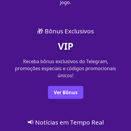
jogo.
🎁 Bônus Exclusivos
VIP
Receba bônus exclusivos do Telegram,
promoções especiais e códigos promocionais
únicos!
Ver Bônus
📢 Notícias em Tempo Real