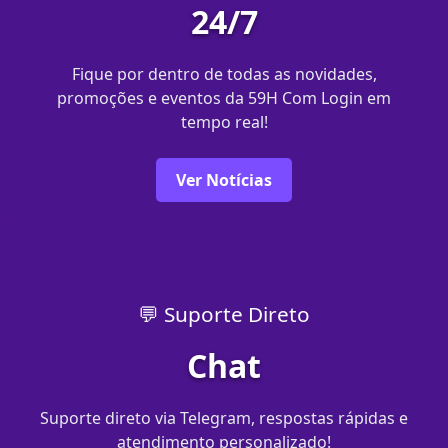
24/7
Fique por dentro de todas as novidades,
promoções e eventos da 59H Com Login em
tempo real!
Ver Notícias
💬 Suporte Direto
Chat
Suporte direto via Telegram, respostas rápidas e
atendimento personalizado!