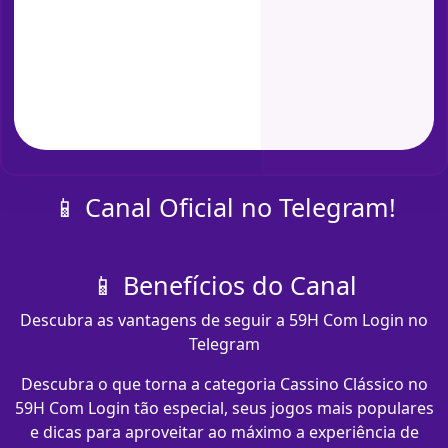
📱 Canal Oficial no Telegram!
📱 Benefícios do Canal
Descubra as vantagens de seguir a 59H Com Login no
Telegram
Descubra o que torna a categoria Cassino Clássico no
59H Com Login tão especial, seus jogos mais populares
e dicas para aproveitar ao máximo a experiência de