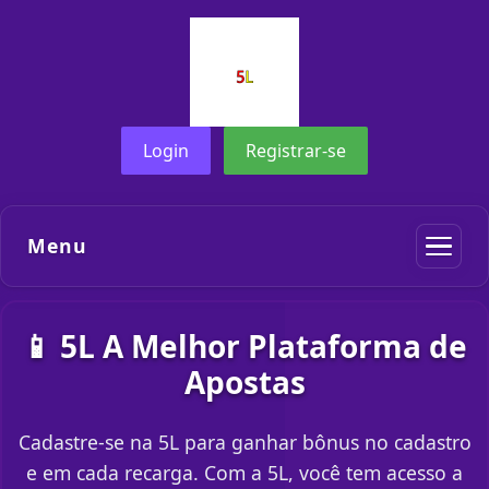
Login
Registrar-se
Menu
📱 5L A Melhor Plataforma de
Apostas
Cadastre-se na 5L para ganhar bônus no cadastro
e em cada recarga. Com a 5L, você tem acesso a