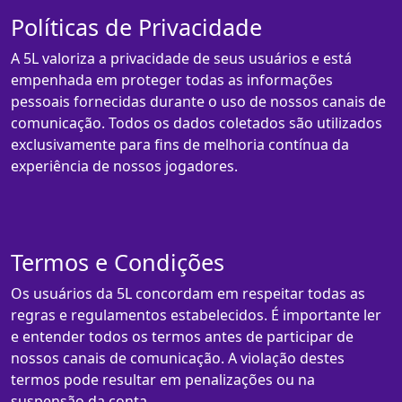
Políticas de Privacidade
A 5L valoriza a privacidade de seus usuários e está
empenhada em proteger todas as informações
pessoais fornecidas durante o uso de nossos canais de
comunicação. Todos os dados coletados são utilizados
exclusivamente para fins de melhoria contínua da
experiência de nossos jogadores.
Termos e Condições
Os usuários da 5L concordam em respeitar todas as
regras e regulamentos estabelecidos. É importante ler
e entender todos os termos antes de participar de
nossos canais de comunicação. A violação destes
termos pode resultar em penalizações ou na
suspensão da conta.