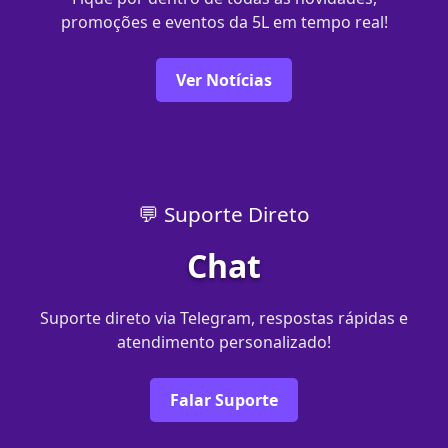
promoções e eventos da 5L em tempo real!
Ver Notícias
💬 Suporte Direto
Chat
Suporte direto via Telegram, respostas rápidas e
atendimento personalizado!
Falar Suporte