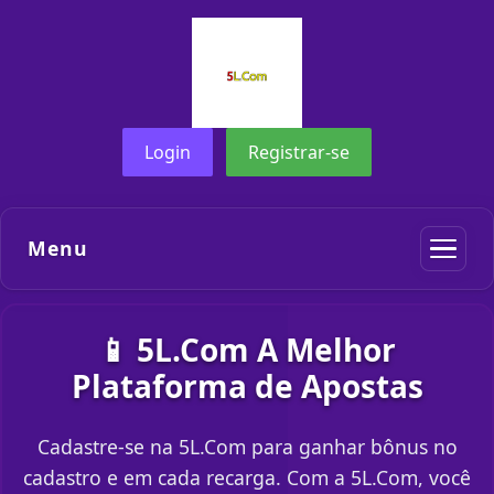
Login
Registrar-se
Menu
📱 5L.Com A Melhor
Plataforma de Apostas
Cadastre-se na 5L.Com para ganhar bônus no
cadastro e em cada recarga. Com a 5L.Com, você