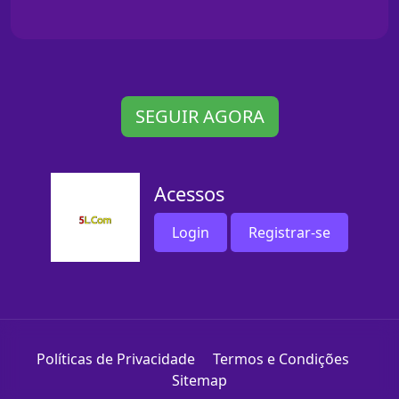
SEGUIR AGORA
Acessos
Login
Registrar-se
Políticas de Privacidade
Termos e Condições
Sitemap