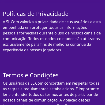
Políticas de Privacidade
A 5L.Com valoriza a privacidade de seus usuários e está
empenhada em proteger todas as informações
pessoais fornecidas durante o uso de nossos canais de
comunicação. Todos os dados coletados são utilizados
exclusivamente para fins de melhoria contínua da
experiência de nossos jogadores.
Termos e Condições
Os usuários da 5L.Com concordam em respeitar todas
as regras e regulamentos estabelecidos. É importante
ler e entender todos os termos antes de participar de
nossos canais de comunicação. A violação destes