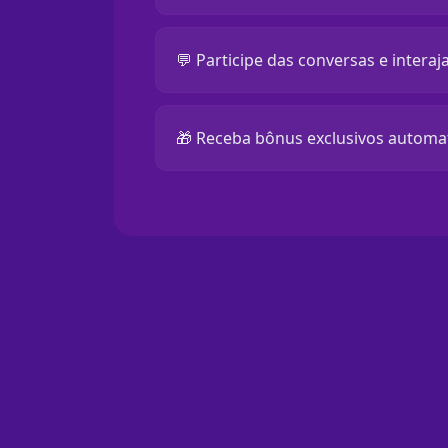
💬 Participe das conversas e interaj
🎁 Receba bônus exclusivos autom