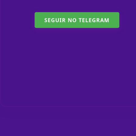
SEGUIR NO TELEGRAM