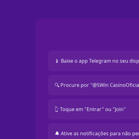
📱 Baixe o app Telegram no seu disp
🔍 Procure por "@5Win CasinoOficia
👆 Toque em "Entrar" ou "Join"
🔔 Ative as notificações para não p