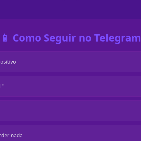
📱 Como Seguir no Telegram
ositivo
l"
erder nada