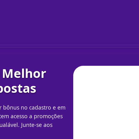
A Melhor
postas
r bônus no cadastro e em
 tem acesso a promoções
ualável. Junte-se aos