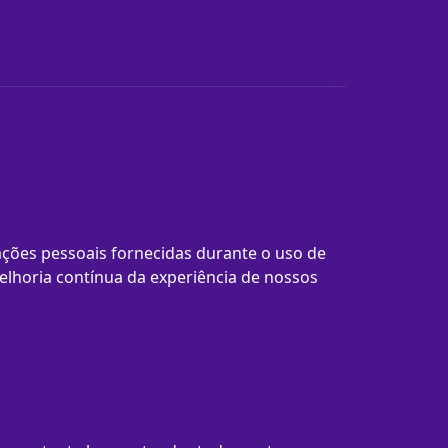
ações pessoais fornecidas durante o uso de
elhoria contínua da experiência de nossos