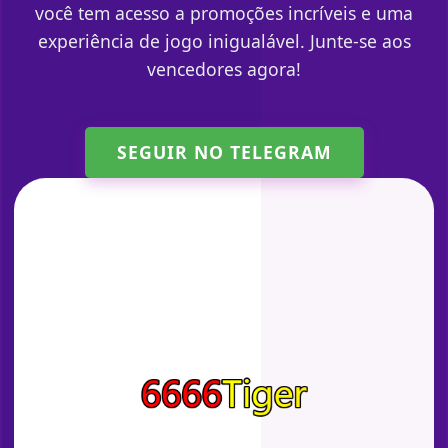
você tem acesso a promoções incríveis e uma
experiência de jogo inigualável. Junte-se aos
vencedores agora!
SEGUIR NO TELEGRAM