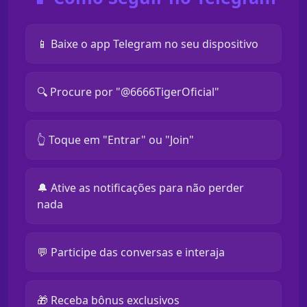
📱 Baixe o app Telegram no seu dispositivo
🔍 Procure por "@6666TigerOficial"
👆 Toque em "Entrar" ou "Join"
🔔 Ative as notificações para não perder
nada
💬 Participe das conversas e interaja
🎁 Receba bônus exclusivos