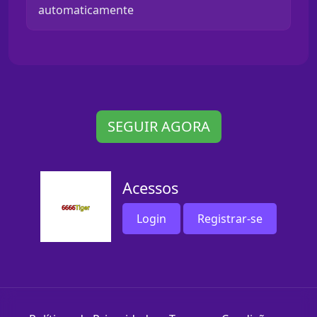
automaticamente
SEGUIR AGORA
Acessos
Login
Registrar-se