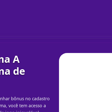
ma A
ma de
anhar bônus no cadastro
ma, você tem acesso a