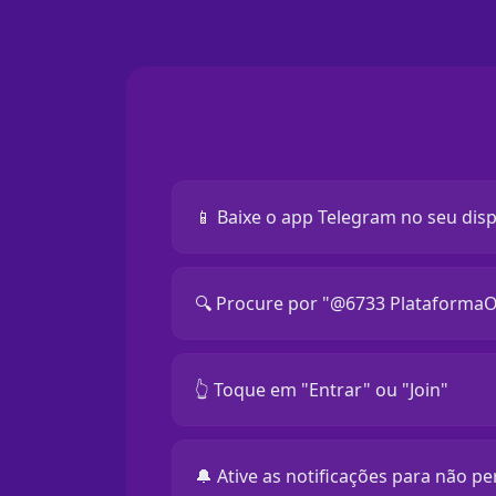
📱 Baixe o app Telegram no seu disp
🔍 Procure por "@6733 PlataformaOf
👆 Toque em "Entrar" ou "Join"
🔔 Ative as notificações para não p