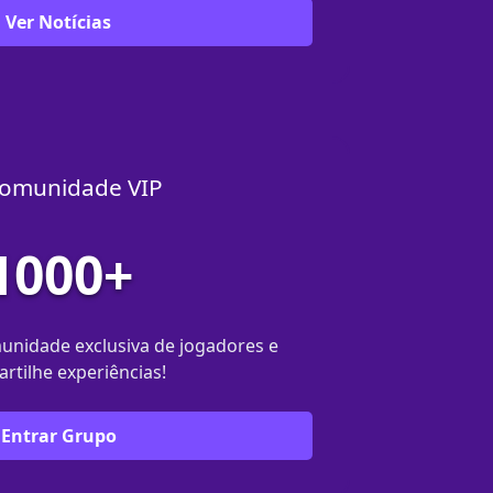
Ver Notícias
Comunidade VIP
1000+
unidade exclusiva de jogadores e
rtilhe experiências!
Entrar Grupo