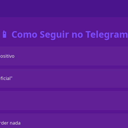
📱 Como Seguir no Telegram
ositivo
icial"
erder nada