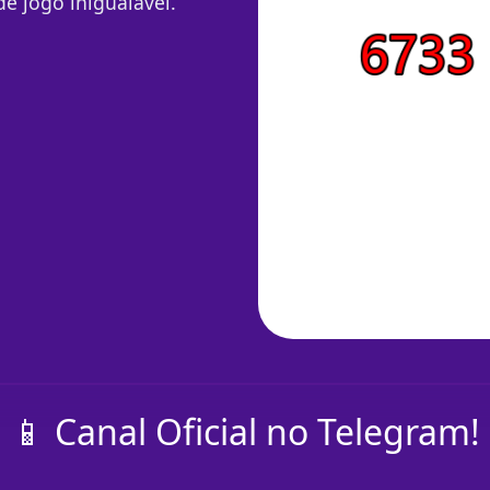
e jogo inigualável.
📱 Canal Oficial no Telegram!