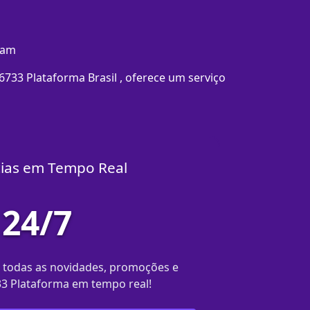
ram
33 Plataforma Brasil , oferece um serviço
cias em Tempo Real
24/7
e todas as novidades, promoções e
33 Plataforma em tempo real!