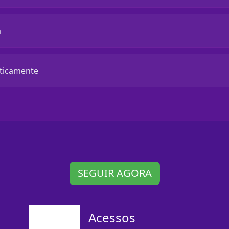
a
aticamente
SEGUIR AGORA
Acessos