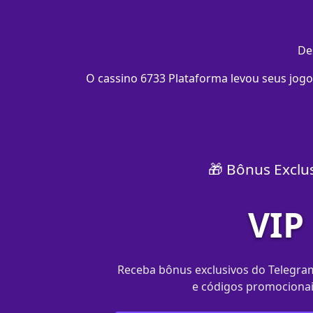
De
O cassino 6733 Plataforma levou seus jog
🎁 Bônus Exclu
VIP
Receba bônus exclusivos do Telegra
e códigos promocionai