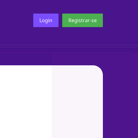
Login
Registrar-se