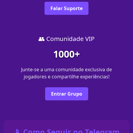
Falar Suporte
👥 Comunidade VIP
1000+
Junte-se a uma comunidade exclusiva de
jogadores e compartilhe experiências!
Entrar Grupo
📱 Como Seguir no Telegram