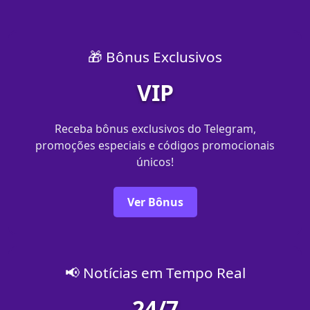
🎁 Bônus Exclusivos
VIP
Receba bônus exclusivos do Telegram,
promoções especiais e códigos promocionais
únicos!
Ver Bônus
📢 Notícias em Tempo Real
24/7