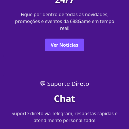
Fique por dentro de todas as novidades,
promoções e eventos da 688Game em tempo
real!
Ver Notícias
💬 Suporte Direto
Chat
Suporte direto via Telegram, respostas rápidas e
atendimento personalizado!