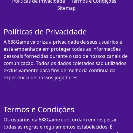
Políticas de Privacidade
Termos e Condições
Sitemap
Políticas de Privacidade
A 688Game valoriza a privacidade de seus usuários e
está empenhada em proteger todas as informações
pessoais fornecidas durante o uso de nossos canais de
comunicação. Todos os dados coletados são utilizados
exclusivamente para fins de melhoria contínua da
experiência de nossos jogadores.
Termos e Condições
Os usuários da 688Game concordam em respeitar
todas as regras e regulamentos estabelecidos. É