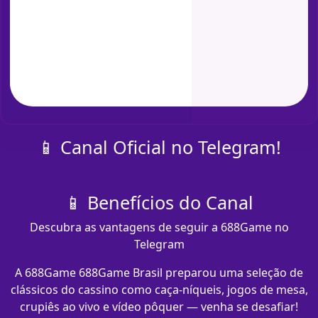
📱 Canal Oficial no Telegram!
📱 Benefícios do Canal
Descubra as vantagens de seguir a 688Game no
Telegram
A 688Game 688Game Brasil preparou uma seleção de
clássicos do cassino como caça-níqueis, jogos de mesa,
crupiês ao vivo e vídeo pôquer — venha se desafiar!