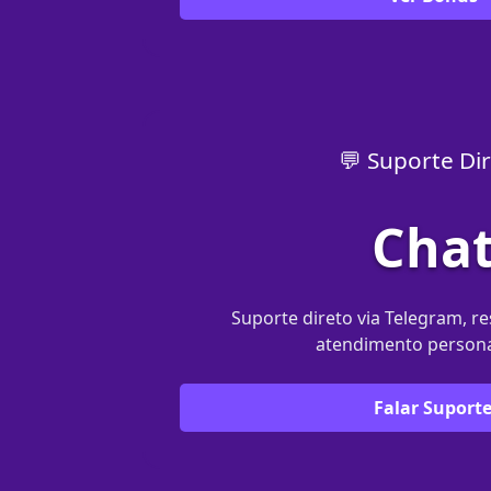
💬 Suporte Di
Cha
Suporte direto via Telegram, r
atendimento persona
Falar Suport