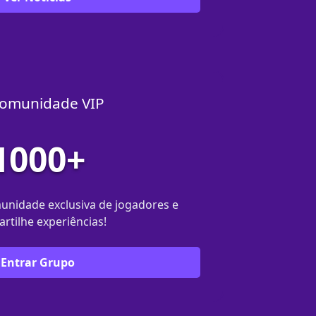
Comunidade VIP
1000+
unidade exclusiva de jogadores e
rtilhe experiências!
Entrar Grupo