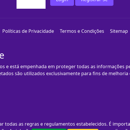
Políticas de Privacidade
Termos e Condições
Sitemap
de
rios e está empenhada em proteger todas as informações p
tados são utilizados exclusivamente para fins de melhoria
 todas as regras e regulamentos estabelecidos. É importa