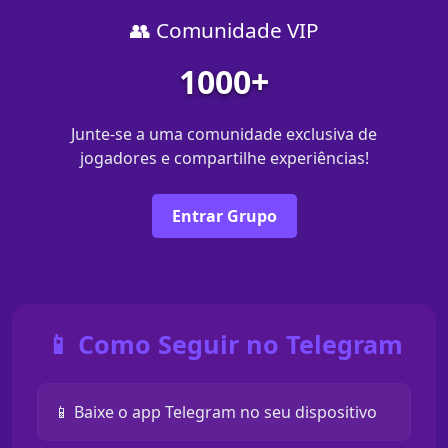
👥 Comunidade VIP
1000+
Junte-se a uma comunidade exclusiva de
jogadores e compartilhe experiências!
Entrar Grupo
📱 Como Seguir no Telegram
📱 Baixe o app Telegram no seu dispositivo