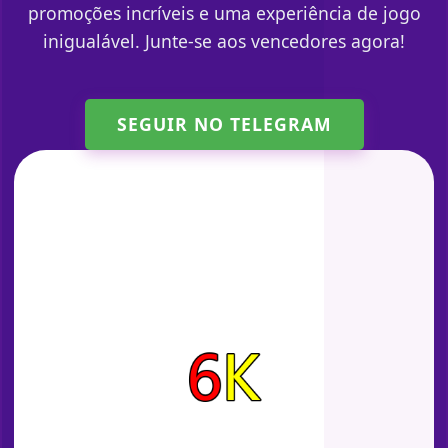
promoções incríveis e uma experiência de jogo
inigualável. Junte-se aos vencedores agora!
SEGUIR NO TELEGRAM