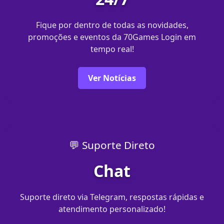
Fique por dentro de todas as novidades,
promoções e eventos da 70Games Login em
tempo real!
Ver Notícias
💬 Suporte Direto
Chat
Suporte direto via Telegram, respostas rápidas e
atendimento personalizado!