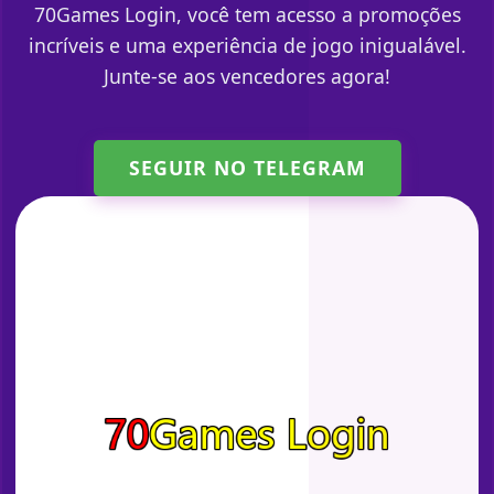
70Games Login, você tem acesso a promoções
incríveis e uma experiência de jogo inigualável.
Junte-se aos vencedores agora!
SEGUIR NO TELEGRAM