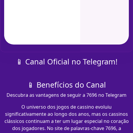
📱 Canal Oficial no Telegram!
📱 Benefícios do Canal
Descubra as vantagens de seguir a 7696 no Telegram
O universo dos jogos de cassino evoluiu
significativamente ao longo dos anos, mas os cassinos
clássicos continuam a ter um lugar especial no coração
dos jogadores. No site de palavras-chave 7696, a