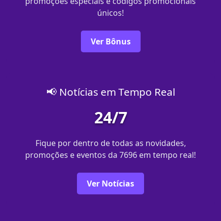
promoções especiais e códigos promocionais
únicos!
Ver Bônus
📢 Notícias em Tempo Real
24/7
Fique por dentro de todas as novidades,
promoções e eventos da 7696 em tempo real!
Ver Notícias