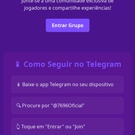
Junte-se a uma comunidade exclusiva de
jogadores e compartilhe experiências!
Entrar Grupo
📱 Como Seguir no Telegram
📱 Baixe o app Telegram no seu dispositivo
🔍 Procure por "@7696Oficial"
👆 Toque em "Entrar" ou "Join"